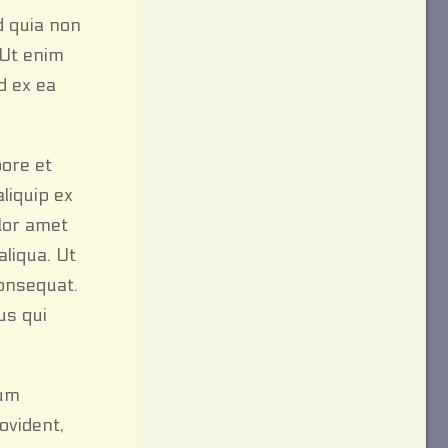
d quia non
 Ut enim
d ex ea
bore et
liquip ex
lor amet
aliqua. Ut
consequat.
us qui
tum
ovident,