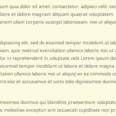
m quia dolor sit amet, consectetur, adipisci velit, se
abore et dolore magnam aliquam quaerat voluptatem.
nem ullam corporis suscipit laboriosam, nisi ut aliqui
ipisicing elit, sed do eiusmod tempor incididunt ut la
m, quis nostrud exercitation ullamco laboris nisi ut a
or in reprehenderit in voluptate velit.Lorem ipsum do
o eiusmod tempor incididunt ut labore et dolore magna 
tation ullamco laboris nisi ut aliquip ex ea commodo 
vero eos et accusamus et iusto odio dignissimos ducim
gnissimos ducimus qui blanditiis praesentium volupta
s molestias excepturi sint occaecati cupiditate non pr