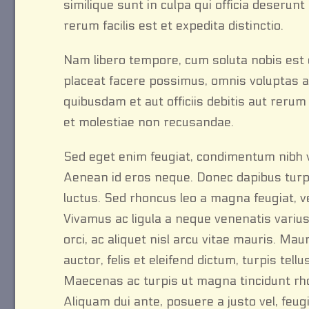
similique sunt in culpa qui officia deserun
rerum facilis est et expedita distinctio.
Nam libero tempore, cum soluta nobis est 
placeat facere possimus, omnis voluptas 
quibusdam et aut officiis debitis aut reru
et molestiae non recusandae.
Sed eget enim feugiat, condimentum nibh vita
Aenean id eros neque. Donec dapibus turp
luctus. Sed rhoncus leo a magna feugiat, ve
Vivamus ac ligula a neque venenatis varius.
orci, ac aliquet nisl arcu vitae mauris. Mau
auctor, felis et eleifend dictum, turpis tell
Maecenas ac turpis ut magna tincidunt rhonc
Aliquam dui ante, posuere a justo vel, feug