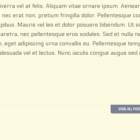
 viverra vel at felis. Aliquam vitae ornare ipsum. Aene
la nec erat non, pretium fringilla dolor. Pellentesque 
dapibus. Mauris vel leo et dolor posuere bibendum. Ut s
haretra, nec pellentesque eros sodales. Sed et nulla n
m, eget adipiscing urna convallis eu. Pellentesque tem
 malesuada vel et lectus. Nunc iaculis congue augue se
VIEW ALL POS