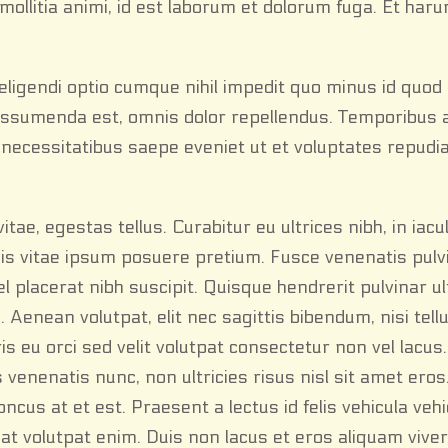
t mollitia animi, id est laborum et dolorum fuga. Et ha
eligendi optio cumque nihil impedit quo minus id quo
assumenda est, omnis dolor repellendus. Temporibus
m necessitatibus saepe eveniet ut et voluptates repudi
e, egestas tellus. Curabitur eu ultrices nibh, in iaculi
is vitae ipsum posuere pretium. Fusce venenatis pulv
l placerat nibh suscipit. Quisque hendrerit pulvinar ul
 Aenean volutpat, elit nec sagittis bibendum, nisi tell
ris eu orci sed velit volutpat consectetur non vel lacu
us venenatis nunc, non ultricies risus nisl sit amet eros
us at et est. Praesent a lectus id felis vehicula vehi
iat volutpat enim. Duis non lacus et eros aliquam vive