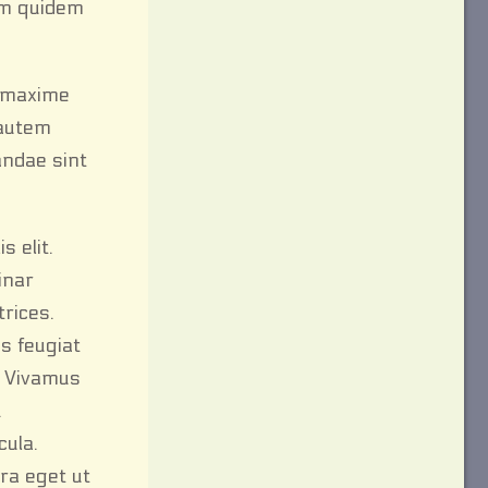
rum quidem
d maxime
 autem
andae sint
s elit.
inar
trices.
us feugiat
s. Vivamus
.
cula.
rra eget ut