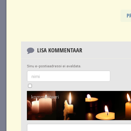
P
LISA KOMMENTAAR
Sinu e-postiaadressi ei avaldata.
nimi
kommenteeri