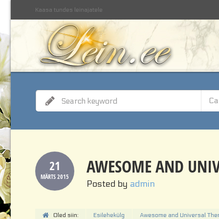
Kaasa tundes leinajatele
Ca
AWESOME AND UNIV
21
MÄRTS
2015
Posted by
admin
Oled siin:
Esilehekülg
Awesome and Universal Th