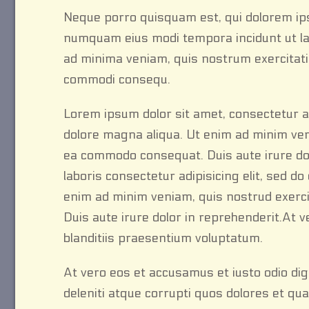
Neque porro quisquam est, qui dolorem ipsu
numquam eius modi tempora incidunt ut l
ad minima veniam, quis nostrum exercitatio
commodi consequ.
Lorem ipsum dolor sit amet, consectetur ad
dolore magna aliqua. Ut enim ad minim venia
ea commodo consequat. Duis aute irure dol
laboris consectetur adipisicing elit, sed d
enim ad minim veniam, quis nostrud exerci
Duis aute irure dolor in reprehenderit.At 
blanditiis praesentium voluptatum.
At vero eos et accusamus et iusto odio di
deleniti atque corrupti quos dolores et qua