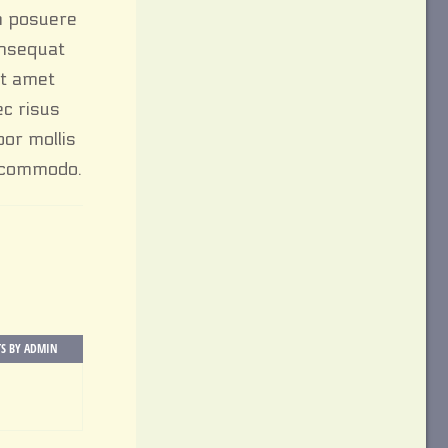
an posuere
consequat
it amet
ec risus
por mollis
d commodo.
TS BY ADMIN