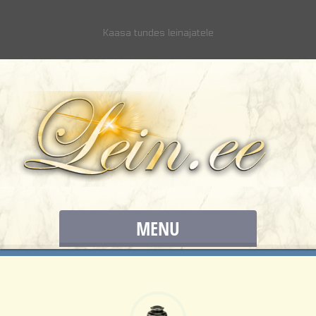
Kaasa tundes leinajatele
MENU